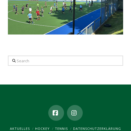
Search
Facebook
Instagram
AKTUELLES
HOCKEY
TENNIS
DATENSCHUTZ­ERKLÄRUNG