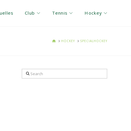
uelles
Club
Tennis
Hockey
HOME
HOCKEY
SPECIALHOCKEY
Search