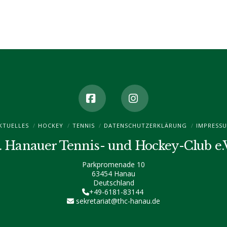
Facebook
Instagram
KTUELLES
HOCKEY
TENNIS
DATENSCHUTZ­ERKLÄRUNG
IMPRESS
. Hanauer Tennis- und Hockey-Club e.
Parkpromenade 10
63454 Hanau
Deutschland
+49-6181-83144
sekretariat@thc-hanau.de