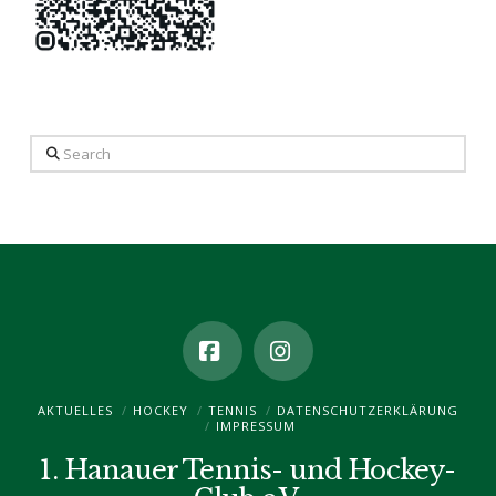
Search
Facebook
Instagram
AKTUELLES
HOCKEY
TENNIS
DATENSCHUTZ­ERKLÄRUNG
IMPRESSUM
1. Hanauer Tennis- und Hockey-