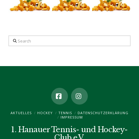
Search
Facebook
Instagram
AKTUELLES
HOCKEY
TENNIS
DATENSCHUTZ­ERKLÄRUNG
IMPRESSUM
1. Hanauer Tennis- und Hockey-
Club e.V.