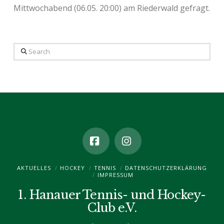
Mittwochabend (06.05. 20:00) am Riederwald gefragt.
Search
Facebook
Instagram
AKTUELLES
HOCKEY
TENNIS
DATENSCHUTZ­ERKLÄRUNG
IMPRESSUM
1. Hanauer Tennis- und Hockey-
Club e.V.